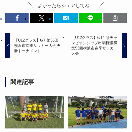
よかったらシェアしてね！
【U12クラス】6/14 ㊗️チャ
【U12クラス】6/7 第53回
ンピオンシップ出場権獲得
横浜市春季サッカー大会決
第53回横浜市春季サッカー
勝トーナメント
大会
関連記事