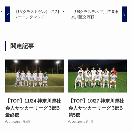
【U7クラスミゲル】2/12ト
【U8クラスデネブ】2/10神
レーニングマッチ
奈川区交流戦
関連記事
【TOP】11/24 神奈川県社
【TOP】10/27 神奈川県社
会人サッカーリーグ 3部B
会人サッカーリーグ 3部B
最終節
第5節
2024年12月2日
2024年11月2日