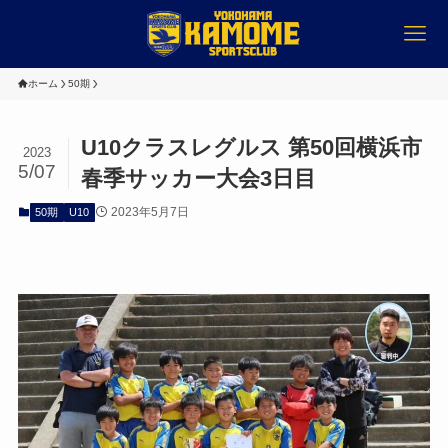
ホーム
50期
U10クラスレグルス 第50回横浜市
2023
5/07
春季サッカー大会3日目
2023年5月7日
50期
U10