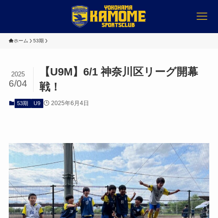
ホーム
53期
【U9M】6/1 神奈川区リーグ開幕
2025
6/04
戦！
2025年6月4日
53期
U9