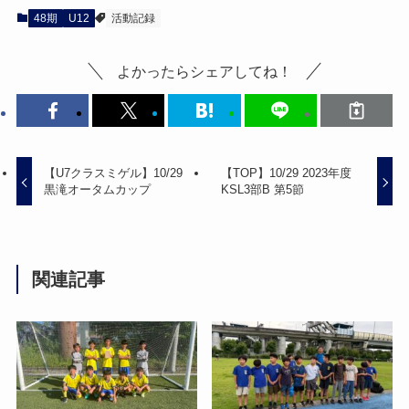
48期
U12
活動記録
よかったらシェアしてね！
【U7クラスミゲル】10/29
【TOP】10/29 2023年度
黒滝オータムカップ
KSL3部B 第5節
関連記事