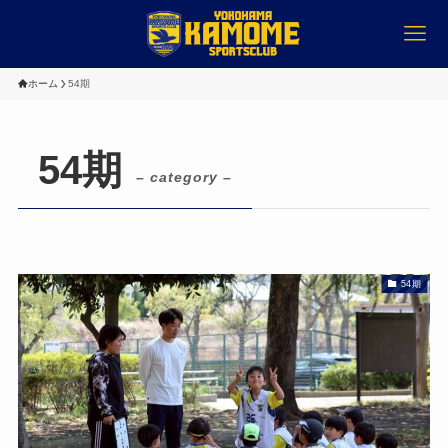
ホーム
54期
54期
– category –
54期