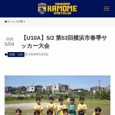
ホーム
53期
【U10A】5/2 第53回横浜市春季サ
2026
5/04
ッカー大会
2026年5月4日
53期
U10