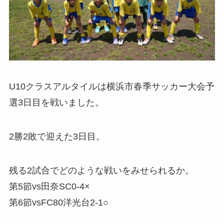
U10クラスアルタイルは横浜市春季サッカー大会予
選3日目を戦いました。
2勝2敗で迎えた3日目。
残る2試合でどのような戦いをみせられるか。
第5節vs田奈SC0-4×
第6節vsFC80洋光台2-1○