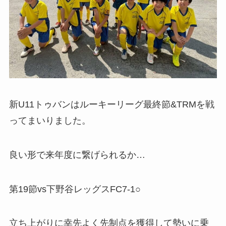
新U11トゥバンはルーキーリーグ最終節&TRMを戦
ってまいりました。
良い形で来年度に繋げられるか…
第19節vs下野谷レッグスFC7-1○
立ち上がりに幸先よく先制点を獲得して勢いに乗