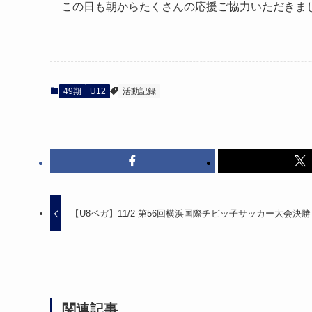
この日も朝からたくさんの応援ご協力いただきま
49期
U12
活動記録
【U8ベガ】11/2 第56回横浜国際チビッ子サッカー大会決勝
関連記事