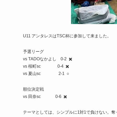
U11 アンタレスはTSC杯に参加して来ました。
予選リーグ
vs TADOなかよし 0-2 ✖️
vs 桜町sc 0-4 ✖️
vs 夏山sc 2-1 ○
順位決定戦
vs 田奈sc 0-6 ✖️
テーマとしては、シンプルに1対1で負けない。奪