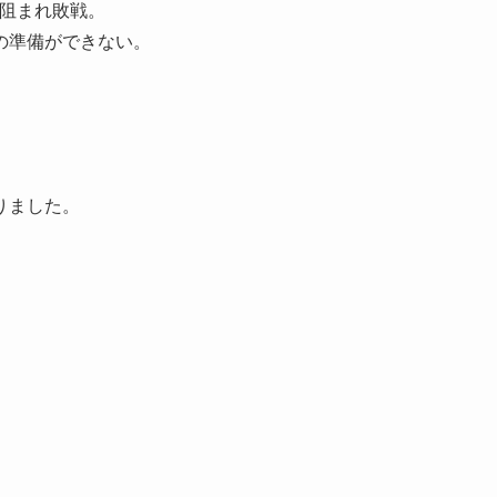
に阻まれ敗戦。
の準備ができない。
。
りました。