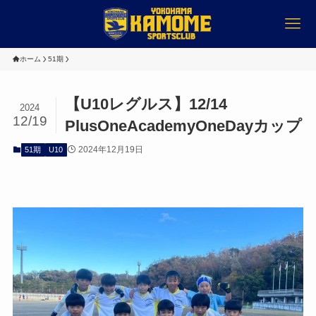
ホーム
51期
【U10レグルス】12/14
2024
12/19
PlusOneAcademyOneDayカップ
2024年12月19日
51期
U10