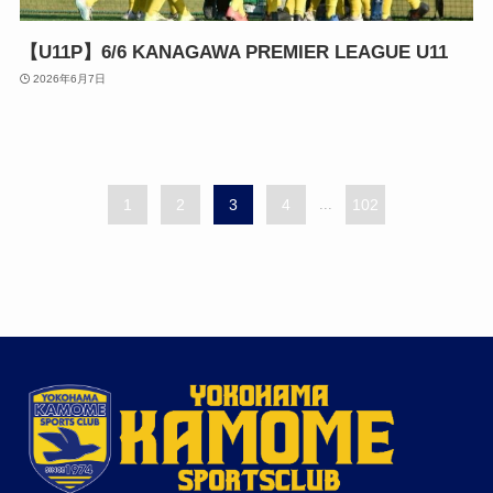
【U11P】6/6 KANAGAWA PREMIER LEAGUE U11
2026年6月7日
1
2
3
4
...
102