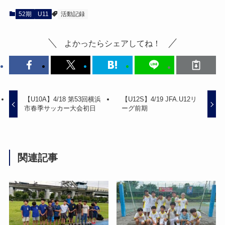
52期
U11
活動記録
よかったらシェアしてね！
【U10A】4/18 第53回横浜
【U12S】4/19 JFA.U12リ
市春季サッカー大会初日
ーグ前期
関連記事