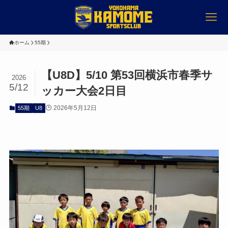
ホーム
55期
【U8D】5/10 第53回横浜市春季サ
2026
5/12
ッカー大会2日目
2026年5月12日
55期
U8