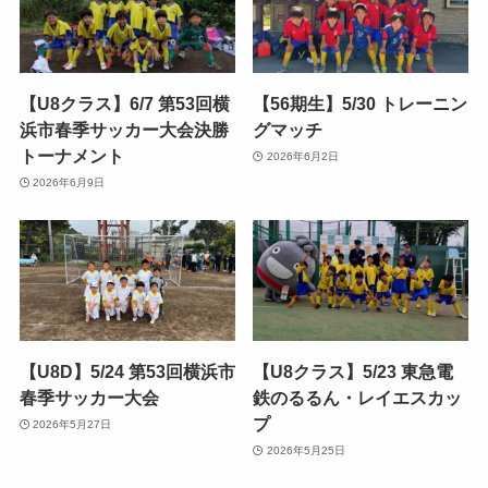
【U8クラス】6/7 第53回横
【56期生】5/30 トレーニン
浜市春季サッカー大会決勝
グマッチ
トーナメント
2026年6月2日
2026年6月9日
【U8D】5/24 第53回横浜市
【U8クラス】5/23 東急電
春季サッカー大会
鉄のるるん・レイエスカッ
プ
2026年5月27日
2026年5月25日