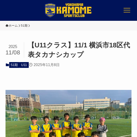
ホーム
51期
【U11クラス】11/1 横浜市18区代
2025
11/08
表タカナシカップ
2025年11月8日
51期
U11