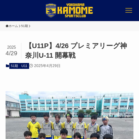
ホーム
51期
【U11P】4/26 プレミアリーグ神
2025
4/29
奈川U-11 開幕戦
2025年4月29日
51期
U11