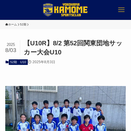
ホーム
52期
【U10R】8/2 第52回関東団地サッ
2025
8/03
カー大会U10
2025年8月3日
52期
U10