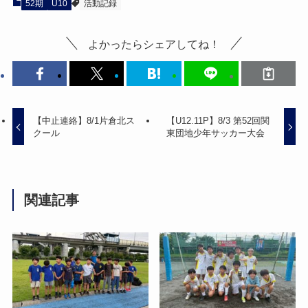
52期
U10
活動記録
よかったらシェアしてね！
【中止連絡】8/1片倉北ス
【U12.11P】8/3 第52回関
クール
東団地少年サッカー大会
関連記事