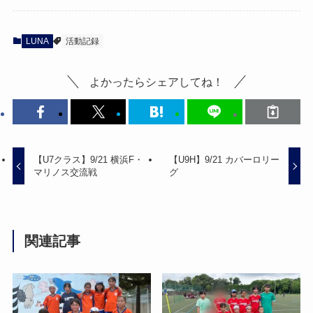
LUNA
活動記録
よかったらシェアしてね！
【U7クラス】9/21 横浜F・
【U9H】9/21 カバーロリー
マリノス交流戦
グ
関連記事