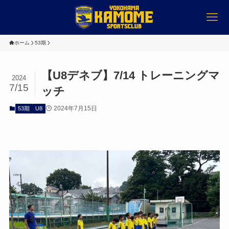
ホーム
53期
【U8デネブ】7/14 トレーニングマ
2024
7/15
ッチ
2024年7月15日
53期
U8