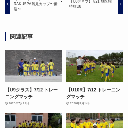
【U8デネブ】7/21 旭区招
RAKUSPA鶴見カップ〜優
待杯U8
勝〜
関連記事
【U9クラス】7/12 トレー
【U10R】7/12 トレーニン
ニングマッチ
グマッチ
2026年7月21日
2026年7月14日