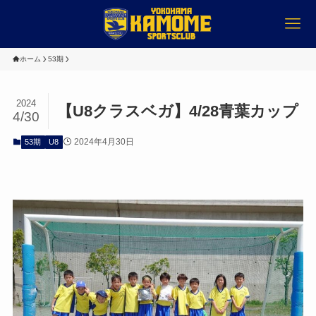
ホーム
53期
2024
【U8クラスベガ】4/28青葉カップ
4/30
2024年4月30日
53期
U8