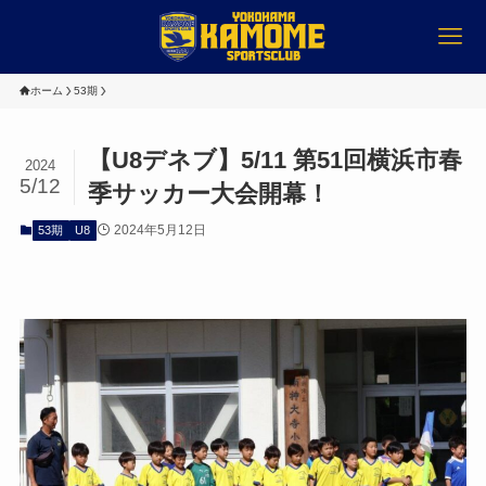
ホーム
53期
【U8デネブ】5/11 第51回横浜市春
2024
5/12
季サッカー大会開幕！
2024年5月12日
53期
U8