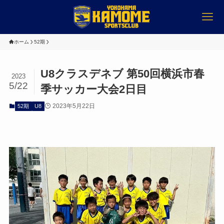
ホーム
52期
U8クラスデネブ 第50回横浜市春
2023
5/22
季サッカー大会2日目
2023年5月22日
52期
U8